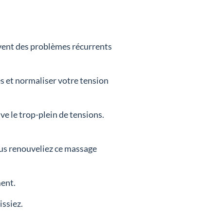
ouvent des problèmes récurrents
es et normaliser votre tension
e le trop-plein de tensions.
ous renouveliez ce massage
ment.
issiez.