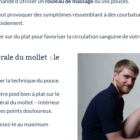
mande d’utiliser un
rouleau de massage
ou vos pouces.
peut provoquer des symptômes ressemblant à des courbatur
apidement.
sur du plat pour favoriser la circulation sanguine de votr
rale du mollet : le
ser la technique du pouce.
re pied bien à plat sur le
téral du mollet – intérieur
les points douloureux.
assez-le au maximum