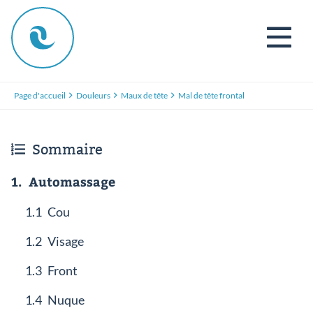
Page d'accueil
Douleurs
Maux de tête
Mal de tête frontal
Sommaire
1.
Automassage
1.1
Cou
1.2
Visage
1.3
Front
1.4
Nuque